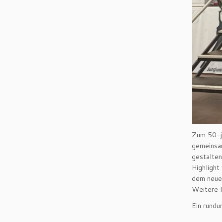
Zum 50-jä
gemeinsam
gestalten
Highlight
dem neuen
Weitere I
Ein rundu