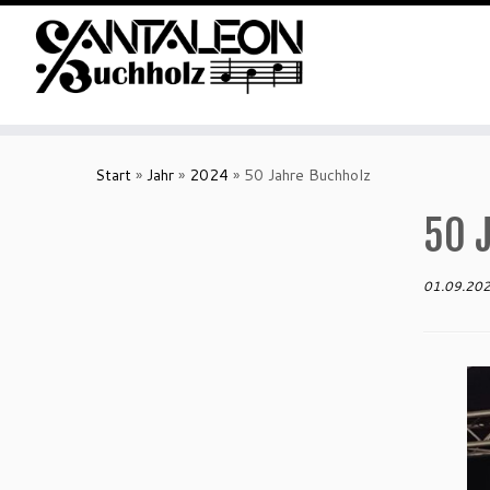
Zum
Inhalt
Start
»
Jahr
»
2024
»
50 Jahre Buchholz
springen
50 
01.09.20