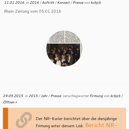
11.01.2016
in
2016
/
Auftritt
/
Konzert
/
Presse
von
kcbjcb
Rhein Zeitung vom 05.01.2016
29.09.2015
in
2015
/
Jahr
/
Presse
verschlagwortet
Firmung
von
kcbjcb
|
Öffnen »
Der NR-Kurier berichtet über die diesjährige
Bericht NR-
Firmung unter diesem Link: