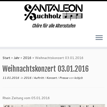
Chöre für alle Altersstufen
Zum
Inhalt
Start
»
Jahr
»
2016
»
Weihnachtskonzert 03.01.2016
springen
Weihnachtskonzert 03.01.2016
11.01.2016
in
2016
/
Auftritt
/
Konzert
/
Presse
von
kcbjcb
Rhein Zeitung vom 05.01.2016