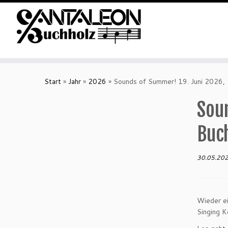
Zum
Inhalt
Start
»
Jahr
»
2026
»
Sounds of Summer! 19. Juni 2026,
springen
Sou
Buc
30.05.20
Wieder e
Singing K