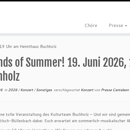
Chöre
Presse
 19 Uhr am Heimthaus Buchholz
nds of Summer! 19. Juni 2026,
hholz
26
in
2026
/
Konzert
/
Sonstiges
verschlagwortet
Konzert
von
Presse Cantaleon
ine tolle Veranstaltung des Kulturteam Buchholz – Und wir sind gem
ölsch-Büllesbach dabei. Euch erwartet ein sommerlich-musikalischer A